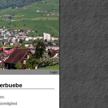
Login
lerbuebe
en.
ivmitglied